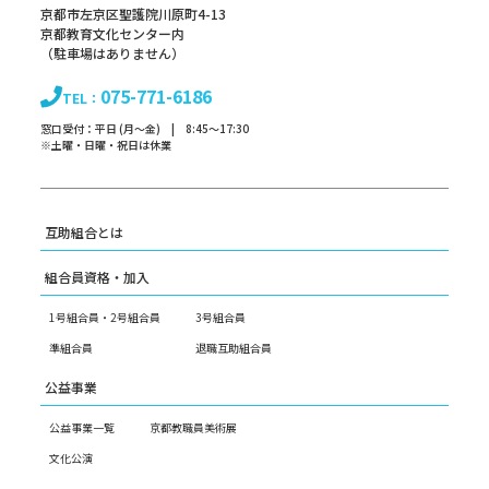
京都市左京区聖護院川原町4-13
京都教育文化センター内
（駐車場はありません）
075-771-6186
TEL：
窓口受付：平日 (月～金) | 8:45～17:30
※土曜・日曜・祝日は休業
互助組合とは
組合員資格・加入
1号組合員・2号組合員
3号組合員
準組合員
退職互助組合員
公益事業
公益事業一覧
京都教職員美術展
文化公演