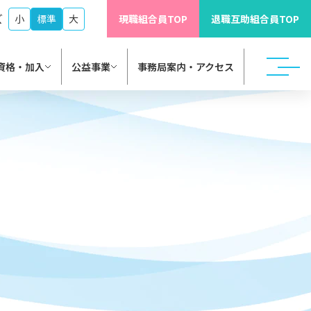
ズ
小
標準
大
現職組合員TOP
退職互助組合員TOP
資格・加入
公益事業
事務局案内・アクセス