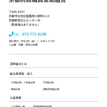
〒606-8397
京都市左京区聖護院川原町4-13
京都教育文化センター内
（駐車場はありません）
075-771-6186
TEL：
窓口受付：平日 (月～金) | 8:45～17:30
※土曜・日曜・祝日は休業
互助組合とは
組合員資格・加入
1号組合員・2号組合員
3号組合員
準組合員
退職互助組合員
公益事業
公益事業一覧
京都教職員美術展