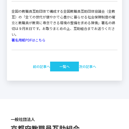
全国の教職員互助団体で構成する全国教職員互助団体協議会（全教
互）の「全ての世代が健やかで心豊かに暮らせる社会保障制度の確
立と教職員が教育に専念できる環境の整備を求める陳情」署名の締
切は９月末日です。お取りまとめの上、互助組合までお送りくださ
い。
署名用紙PDFはこちら
前の記事へ
一覧へ
次の記事へ
一般社団法人
京都府教職員互助組合