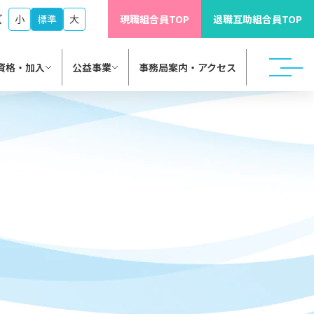
ズ
小
標準
大
現職組合員TOP
退職互助組合員TOP
資格・加入
公益事業
事務局案内・アクセス